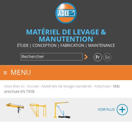
MATÉRIEL DE LEVAGE &
MANUTENTION
ÉTUDE | CONCEPTION | FABRICATION | MAINTENANCE
MENU
Vous êtes ici :
Accueil
›
Matériels de levage standards
›
Antichute
›
Mât
antichute EN 795B
VOIR PLUS