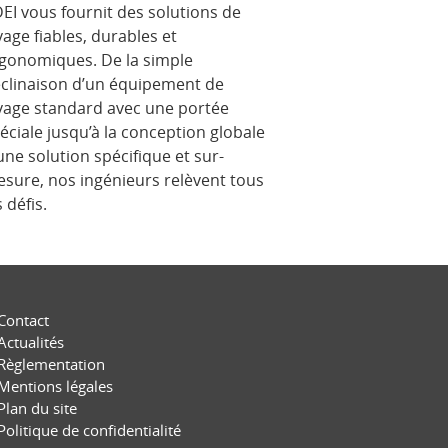
EI vous fournit des solutions de
vage fiables, durables et
gonomiques. De la simple
clinaison d’un équipement de
vage standard avec une portée
éciale jusqu’à la conception globale
une solution spécifique et sur-
sure, nos ingénieurs relèvent tous
s défis.
Contact
Actualités
Règlementation
Mentions légales
Plan du site
Politique de confidentialité