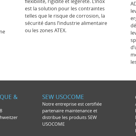
flexibilité, rigidité et légèreté. L’Inox
AD
est la solution pour les contraintes
le
telles que le risque de corrosion, la
er
sécurité dans l’industrie alimentaire
dé
ou les zones ATEX.
une
le
sp
d’
me
le
IQUE &
SEW USOCOME
Notre entreprise est certifiée
28
partenaire maintenance et
chweitzer
distribue les produits SEW
USOCOME