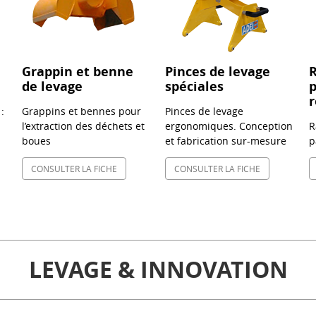
Grappin et benne
Pinces de levage
de levage
spéciales
p
r
:
Grappins et bennes pour
Pinces de levage
l’extraction des déchets et
ergonomiques. Conception
R
boues
et fabrication sur-mesure
p
CONSULTER LA FICHE
CONSULTER LA FICHE
LEVAGE & INNOVATION