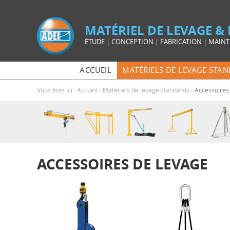
MATÉRIEL DE LEVAGE 
ÉTUDE | CONCEPTION | FABRICATION | MAIN
ACCUEIL
MATÉRIELS DE LEVAGE STA
Vous êtes ici :
Accueil
›
Matériels de levage standards
›
Accessoires
ACCESSOIRES DE LEVAGE