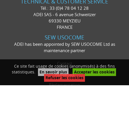
TECHNICAL & CUSTOMER SERVICE
Tél.: 33 (0)4 78 04 12 28
ADEI SAS - 6 avenue Schweitzer
69330 MEYZIEU
FRANCE
SEW USOCOME
ADEI has been appointed by SEW USOCOME Ltd as
maintenance partner
Contact
Ce site fait usage de cookies (anonymisés) à des fins
statistiques.
En savoir plus
Accepter les cookies
Actualités
Refuser les cookies
Règlementation
Mentions légales
Plan du site
Politique de confidentialité