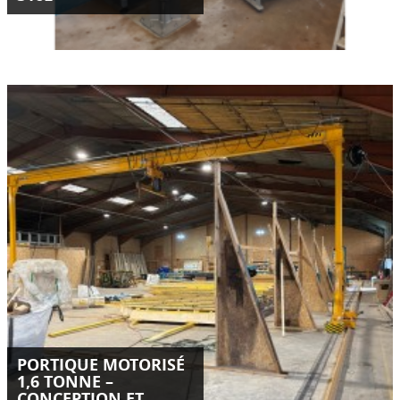
Conception, fabrication et livraison d’un portique motorisé
sur mesure de 1,6 tonne en Isère.
Installation optimisée, double motorisation SEW, palan Kito
ER2 et sécurités intégrées.
LIRE LA SUITE
PORTIQUE MOTORISÉ
1,6 TONNE –
CONCEPTION ET