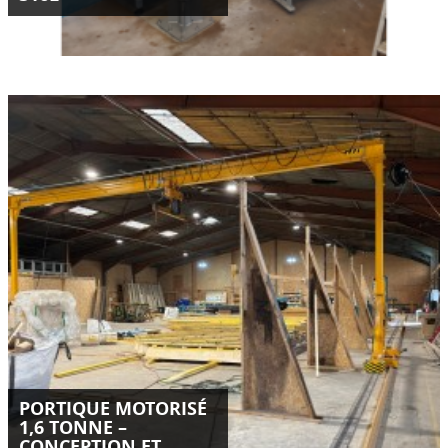
Conception, fabrication et livraison d’un portique motorisé
sur mesure de 1,6 tonne en Isère.
Installation optimisée, double motorisation SEW, palan Kito
ER2 et sécurités intégrées.
LIRE LA SUITE
PORTIQUE MOTORISÉ
1,6 TONNE –
CONCEPTION ET