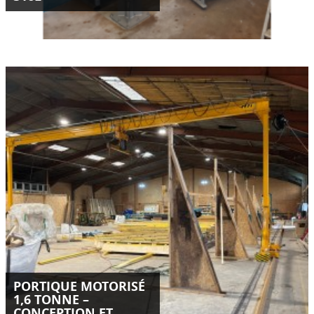
Conception, fabrication et livraison d’un portique motorisé
sur mesure de 1,6 tonne en Isère.
Installation optimisée, double motorisation SEW, palan Kito
ER2 et sécurités intégrées.
LIRE LA SUITE
PORTIQUE MOTORISÉ
1,6 TONNE –
CONCEPTION ET