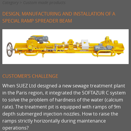
Category > Custom made products
DESIGN, MANUFACTURING AND INSTALLATION OF A
SPECIAL RAMP SPREADER BEAM
CUSTOMER’S CHALLENGE
When SUEZ Ltd designed a new sewage treatment plant
in the Paris region, it integrated the SOFTAZUR C system
to solve the problem of hardness of the water (calcium
rate). The treatment pit is equipped with ramps of 9m
depth submerged injection nozzles. How to raise the
ramps strictly horizontally during maintenance
operations?