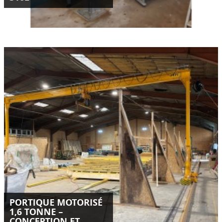
Conception, fabrication et livraison d’un portique motorisé
sur mesure de 1,6 tonne en Isère.
Installation optimisée, double motorisation SEW, palan Kito
ER2 et sécurités intégrées.
LIRE LA SUITE
PORTIQUE MOTORISÉ
1,6 TONNE –
CONCEPTION ET