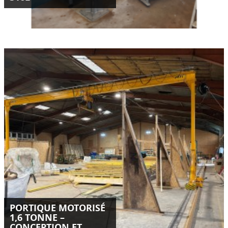
Conception, fabrication et livraison d’un portique motorisé
sur mesure de 1,6 tonne en Isère.
Installation optimisée, double motorisation SEW, palan Kito
ER2 et sécurités intégrées.
LIRE LA SUITE
PORTIQUE MOTORISÉ
1,6 TONNE –
CONCEPTION ET