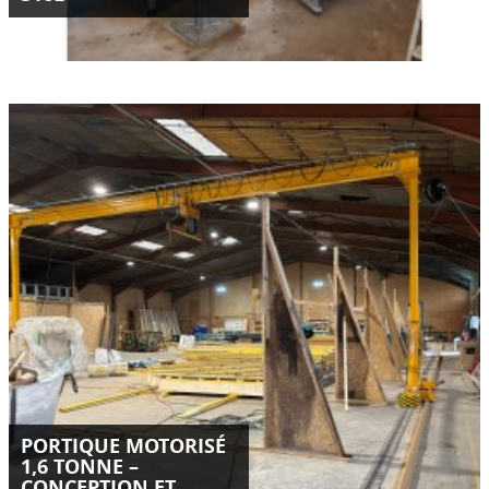
Conception, fabrication et livraison d’un portique motorisé
sur mesure de 1,6 tonne en Isère.
Installation optimisée, double motorisation SEW, palan Kito
ER2 et sécurités intégrées.
LIRE LA SUITE
PORTIQUE MOTORISÉ
1,6 TONNE –
CONCEPTION ET